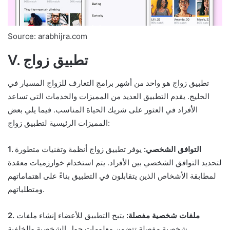
Source: arabhijra.com
V. تطبيق زواج
تطبيق زواج هو واحد من أشهر برامج التعارف للزواج المسيار في
الخليج. يقدم التطبيق العديد من المميزات والخدمات التي تساعد
الأفراد في العثور على شريك الحياة المناسب. فيما يلي بعض
المميزات الرئيسية لتطبيق زواج:
1. التوافق الشخصي:
يوفر تطبيق زواج أنظمة وتقنيات متطورة
لتحديد التوافق الشخصي بين الأفراد. يتم استخدام خوارزميات معقدة
لمطابقة الأشخاص الذين يتقابلون في التطبيق بناءً على اهتماماتهم
ومتطلباتهم.
2. ملفات شخصية مفصلة:
يتيح التطبيق للأعضاء إنشاء ملفات
شخصية مفصلة تتضمن معلومات حول الشخصية والخلفية