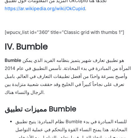
المزيد من المعلومات حول تطبيق OkCupid تجدها هنا
https://ar.wikipedia.org/wiki/OkCupid
.
[wpucv_list id=”360″ title=”Classic grid with thumbs 1″]
IV. Bumble
هو تطبيق تعارف شهير يتميز بنظامه الفريد الذي يمكن
Bumble
المرأة من المبادرة في بدء المحادثة. تأسس التطبيق في عام 2014
وأصبح بسرعة واحدًا من أفضل تطبيقات التعارف في العالم. بامبل
تعرف على نجاحاً كبيراً في الخليج وقد حققت شعبية متزايدة بين
الرجال والنساء هناك.
مميزات تطبيق Bumble
نظام المبادرة: يتيح تطبيق Bumble للنساء المبادرة في بدء
المحادثة. هذا يمنح النساء القوة والتحكم في عملية التواصل
ويسمح لهن باتخاذ القرار فيما يتعلق بالتواصل مع الأشخاص.