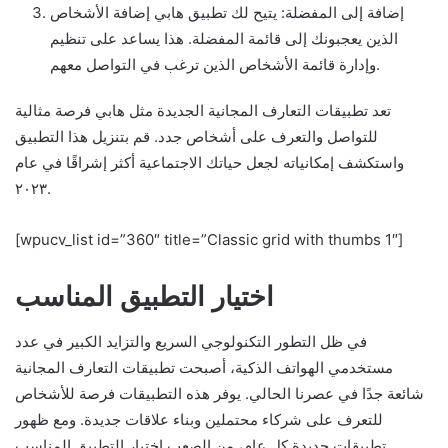
إضافة إلى المفضلة: يتيح لك تطبيق هابي إضافة الأشخاص
الذين يعجبونك إلى قائمة المفضلة. هذا يساعد على تنظيم
وإدارة قائمة الأشخاص الذين ترغب في التواصل معهم.
تعد تطبيقات التعارف المجانية الجديدة مثل هابي فرصة مثالية
للتواصل والتعرف على أشخاص جدد. قم بتنزيل هذا التطبيق
واستكشف إمكانياته لجعل حياتك الاجتماعية أكثر إشراقًا في عام
٢٠٢٣.
[wpucv_list id=”360″ title=”Classic grid with thumbs 1″]
اختيار التطبيق المناسب
في ظل التطور التكنولوجي السريع والتزايد الكبير في عدد
مستخدمي الهواتف الذكية، أصبحت تطبيقات التعارف المجانية
شائعة جدًا في عصرنا الحالي. يوفر هذه التطبيقات فرصة للأشخاص
للتعرف على شركاء محتملين وبناء علاقات جديدة. ومع ظهور
تطبيقات جديدة كل عام، من الصعب اختيار التطبيق المناسب.