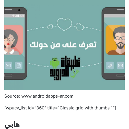
Source: www.androidapps-ar.com
[wpucv_list id=”360″ title=”Classic grid with thumbs 1″]
هابي