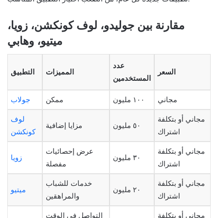
مقارنة بين جوليدو، لوف كونكشن، زويا،
ميتيو، وهابي
عدد
السعر
المميزات
التطبيق
المستخدمين
مجاني
١٠٠ مليون
ممكن
جولاب
مجاني أو بتكلفة
لوف
٥٠ مليون
مزايا إضافية
اشتراك
كونكشن
مجاني أو بتكلفة
عرض إحصائيات
٣٠ مليون
زويا
اشتراك
مفصلة
مجاني أو بتكلفة
خدمات للشباب
٢٠ مليون
ميتيو
اشتراك
والمراهقين
مجاني أو بتكلفة
التواصل في الوقت