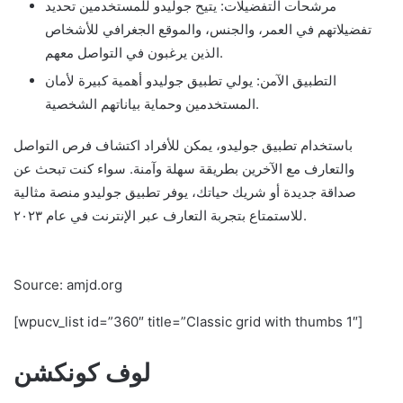
مرشحات التفضيلات: يتيح جوليدو للمستخدمين تحديد
تفضيلاتهم في العمر، والجنس، والموقع الجغرافي للأشخاص
الذين يرغبون في التواصل معهم.
التطبيق الآمن: يولي تطبيق جوليدو أهمية كبيرة لأمان
المستخدمين وحماية بياناتهم الشخصية.
باستخدام تطبيق جوليدو، يمكن للأفراد اكتشاف فرص التواصل
والتعارف مع الآخرين بطريقة سهلة وآمنة. سواء كنت تبحث عن
صداقة جديدة أو شريك حياتك، يوفر تطبيق جوليدو منصة مثالية
للاستمتاع بتجربة التعارف عبر الإنترنت في عام ٢٠٢٣.
Source: amjd.org
[wpucv_list id=”360″ title=”Classic grid with thumbs 1″]
لوف كونكشن