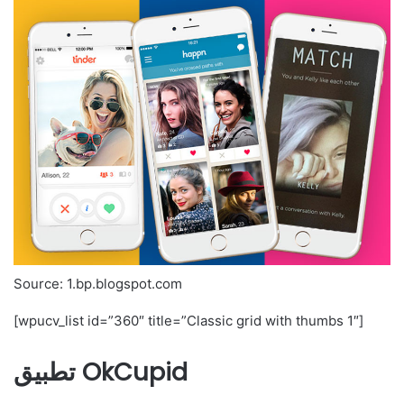
Source: 1.bp.blogspot.com
[wpucv_list id=”360″ title=”Classic grid with thumbs 1″]
تطبيق OkCupid