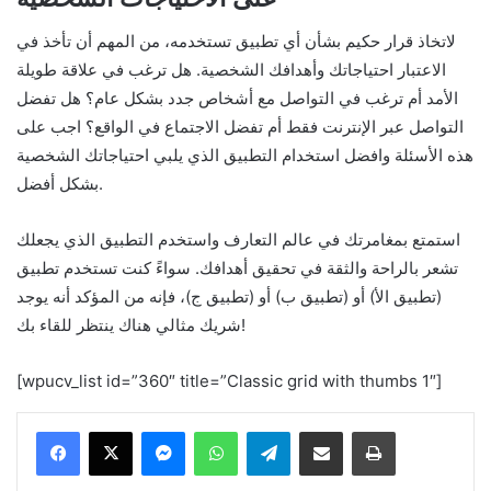
لاتخاذ قرار حكيم بشأن أي تطبيق تستخدمه، من المهم أن تأخذ في
الاعتبار احتياجاتك وأهدافك الشخصية. هل ترغب في علاقة طويلة
الأمد أم ترغب في التواصل مع أشخاص جدد بشكل عام؟ هل تفضل
التواصل عبر الإنترنت فقط أم تفضل الاجتماع في الواقع؟ اجب على
هذه الأسئلة وافضل استخدام التطبيق الذي يلبي احتياجاتك الشخصية
بشكل أفضل.
استمتع بمغامرتك في عالم التعارف واستخدم التطبيق الذي يجعلك
تشعر بالراحة والثقة في تحقيق أهدافك. سواءً كنت تستخدم تطبيق
(تطبيق الأ) أو (تطبيق ب) أو (تطبيق ج)، فإنه من المؤكد أنه يوجد
شريك مثالي هناك ينتظر للقاء بك!
[wpucv_list id=”360″ title=”Classic grid with thumbs 1″]
Messenger
WhatsApp
Telegram
Share via Email
Print