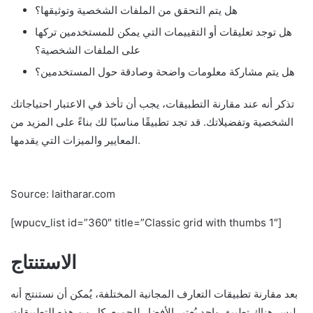
هل يتم التحقق من الملفات الشخصية وتوثيقها؟
هل توجد تعليقات أو التقييمات التي يمكن للمستخدمين تركها
على الملفات الشخصية؟
هل يتم مشاركة معلومات واضحة وصادقة حول المستخدمين؟
تذكر أنه عند مقارنة التطبيقات، يجب أن تأخذ في الاعتبار احتياجاتك
الشخصية وتفضيلاتك. قد تجد تطبيقًا مناسبًا لك بناءً على المزيد من
المعايير والميزات التي يقدمها.
Source: laitharar.com
[wpucv_list id=”360″ title=”Classic grid with thumbs 1″]
الاستنتاج
بعد مقارنة تطبيقات التعارف المجانية المختلفة، يُمكن أن نستنتج أنه
ليس هناك تطبيق واحد يُعتبر الأفضل للجميع. كل من هذه التطبيقات