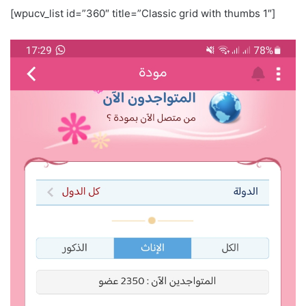
[wpucv_list id=”360″ title=”Classic grid with thumbs 1″]