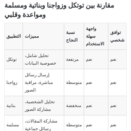
مقارنة بين توتكل وزواجنا وبناتية ومسلمة
ومواعدة وقلبي
واجهة
توافق
نسبة
سهلة
مميزات
التطبيق
شخصي
النجاح
الاستخدام
تحليل شامل،
نعم
نعم
مرتفعة
توتكل
خصوصية البيانات
إرسال رسائل
نعم
نعم
متوسطة
مباشرة، مراقبة
زواجنا
الصور
تحليل الشخصية،
نعم
نعم
منخفضة
بناتية
مشاركة الصور
مشاركة المقالات،
نعم
نعم
متوسطة
مسلمة
رسائل جماعية