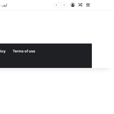
Log In
Random Article
Sidebar
licy
Terms of use