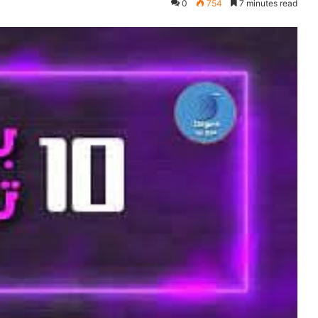
0
754
7 minutes read