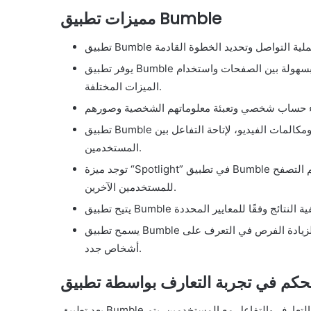
مميزات تطبيق Bumble
يوفر تطبيق Bumble واجهة مستخدم بسيطة وجذابة، مع إمكانية تنقل المستخدمين بسهولة بين الصفحات واستخدام
الميزات المختلفة.
تطبيق Bumble يوفر طرقًا مختلفة للتواصل، بما في ذلك المحادثات النصية ومكالمات الفيديو، لإتاحة التفاعل بين
المستخدمين.
توجد ميزة “Spotlight” في تطبيق Bumble تسمح للمستخدمين بأن يكونوا أكثر وضوحًا وظهورًا في قسم التصفح
للمستخدمين الآخرين.
يسمح تطبيق Bumble للمستخدمين بتنظيم وقتهم وتحديد الأوقات المناسبة للتواصل، لزيادة الفرص في التعرف على
أشخاص جدد.
يعد تطبيق Bumble مكانًا آمنًا للتعارف عبر الإنترنت، حيث يوفر ميزات للتحكم في تجربة التعارف والتفاعل مع المستخدمين. يتم