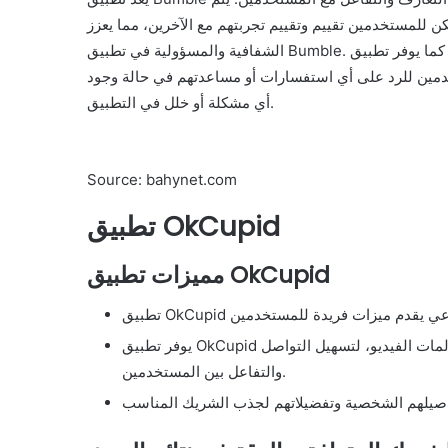
للمستخدمين تقييم وتقييم تجربتهم مع الآخرين، مما يعزز
الشفافية والمسؤولية في تطبيق Bumble. كما يوفر تطبيق Bumble ميزة “الحظر” التي تتيح للمستخدمين حظر أي شخص غير
خدمين للرد على أي استفسارات أو مساعدتهم في حالة وجود
أي مشكلة أو خلل في التطبيق.
Source: bahynet.com
تطبيق OkCupid
مميزات تطبيق OkCupid
يوفر تطبيق OkCupid العديد من طرق التواصل، بما في ذلك المحادثات النصية ومكالمات الفيديو، لتسهيل التواصل
والتفاعل بين المستخدمين.