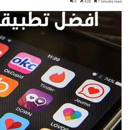
0
426
7 minutes read