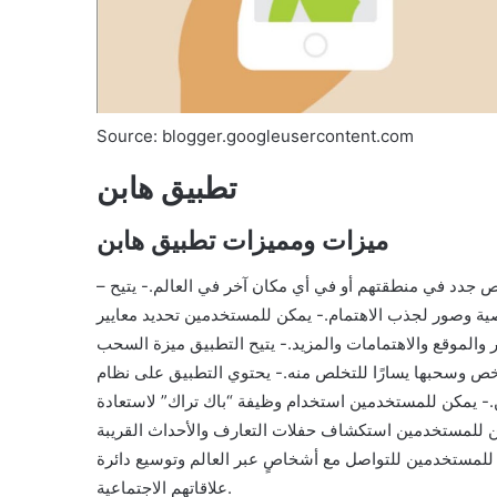
Source: blogger.googleusercontent.com
تطبيق هابن
ميزات ومميزات تطبيق هابن
– يوفر تطبيق هابن فرصة للمستخدمين للتواصل والتعرف على أشخاص جدد في منطقتهم أو في أي مكان آخر في العالم.- يتيح
وصور لجذب الاهتمام.- يمكن للمستخدمين تحديد معايير
والموقع والاهتمامات والمزيد.- يتيح التطبيق ميزة السحب
ص وسحبها يسارًا للتخلص منه.- يحتوي التطبيق على نظام
.- يمكن للمستخدمين استخدام وظيفة “باك تراك” لاستعادة
 للمستخدمين استكشاف حفلات التعارف والأحداث القريبة
 للمستخدمين للتواصل مع أشخاصٍ عبر العالم وتوسيع دائرة
علاقاتهم الاجتماعية.