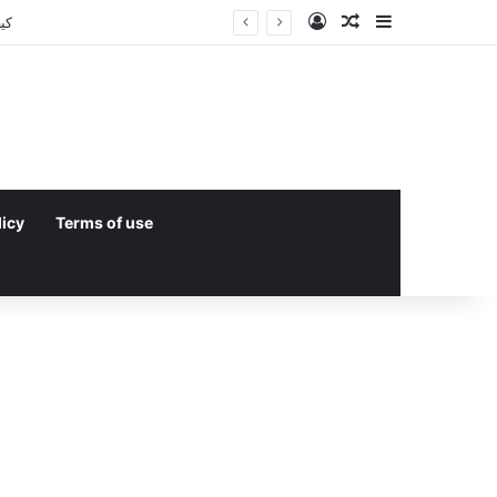
Log In
Random Article
Sidebar
licy
Terms of use