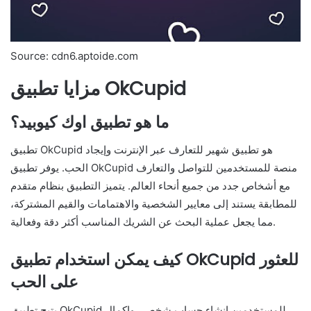
Source: cdn6.aptoide.com
مزايا تطبيق OkCupid
ما هو تطبيق اوك كيوبيد؟
تطبيق OkCupid هو تطبيق شهير للتعارف عبر الإنترنت وإيجاد
الحب. يوفر تطبيق OkCupid منصة للمستخدمين للتواصل والتعارف
مع أشخاص جدد من جميع أنحاء العالم. يتميز التطبيق بنظام متقدم
للمطابقة يستند إلى معايير الشخصية والاهتمامات والقيم المشتركة،
مما يجعل عملية البحث عن الشريك المناسب أكثر دقة وفعالية.
كيف يمكن استخدام تطبيق OkCupid للعثور
على الحب
يتيح تطبيق OkCupid للمستخدمين إنشاء حساب شخصي وإكمال