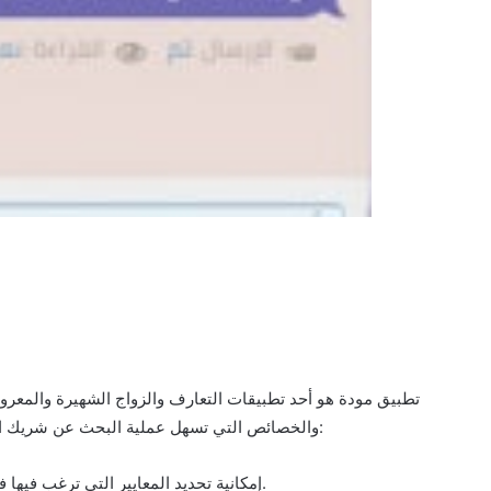
تطبيق مودة هو أحد تطبيقات التعارف والزواج الشهيرة والمعروفة
والخصائص التي تسهل عملية البحث عن شريك الحياة المناسب. من بين المميزات التي يقدمها تطبيق مودة:
إمكانية تحديد المعايير التي ترغب فيها في شريك الحياة، مثل العمر، المؤهل العلمي، والمكان.