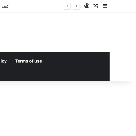
Log In
Random Article
Sidebar
licy
Terms of use