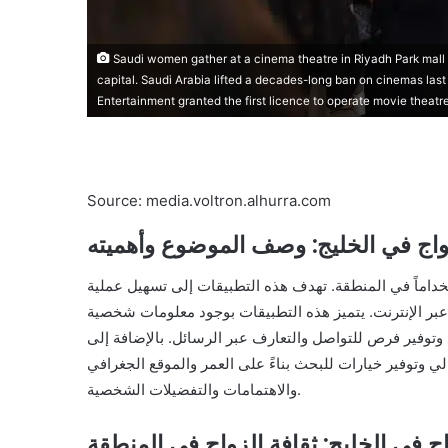
Saudi women gather at a cinema theatre in Riyadh Park mall af
capital. Saudi Arabia lifted a decades-long ban on cinemas last
Entertainment granted the first licence to operate movie theat
Source: media.voltron.alhurra.com
اج في الخليج: وصف الموضوع وأهميته
تخداماً في المنطقة. تهدف هذه التطبيقات إلى تسهيل عملية
بر الإنترنت. يتميز هذه التطبيقات بوجود معلومات شخصية
وتوفير فرص للتواصل والتعارف عبر الرسائل. بالإضافة إلى
ي وتوفير خيارات للبحث بناءً على العمر والموقع الجغرافي
والاهتمامات والتفضيلات الشخصية.
 في الخليج: ثقافة الزواج في المنطقة