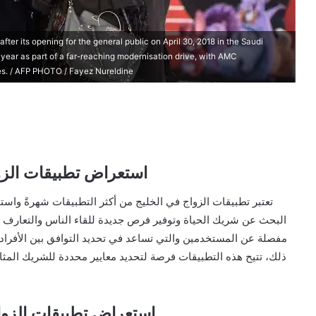
ter its opening for the general public on April 30, 2018 in the Saudi
 year as part of a far-reaching modernisation drive, with AMC
res. / AFP PHOTO / Fayez Nureldine
استعراض تطبيقات الزو
تعتبر تطبيقات الزواج في الخليج من أكثر التطبيقات شهرةً واس
البحث عن شريك الحياة وتوفير فرص جديدة للقاء الناس والتعارف ع
مفصلة عن المستخدمين والتي تساعد في تحديد التوافق بين الأفراد 
ذلك، تتيح هذه التطبيقات فرصة لتحديد معايير محددة للشريك المثال
استعراض تطبيقات الزواج