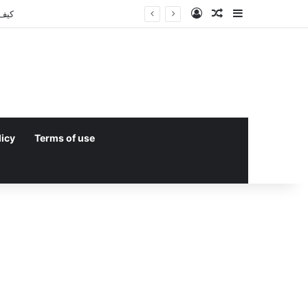
Log In
Random Article
Sidebar
licy
Terms of use