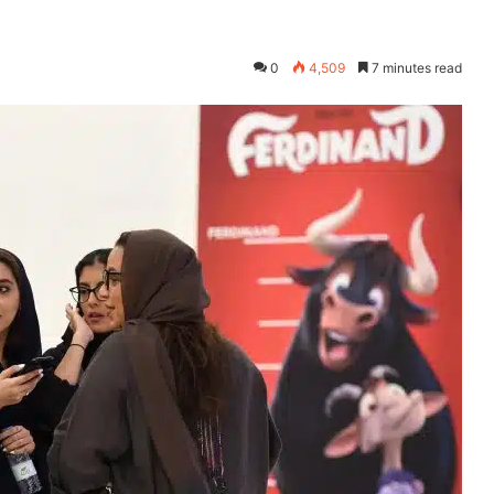
0
4,509
7 minutes read