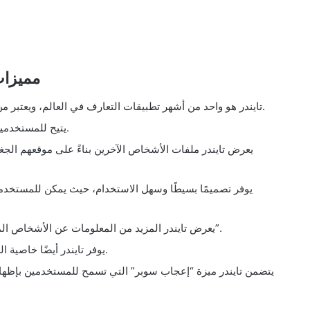
مميزات
تايندر هو واحد من أشهر تطبيقات التعارف في العالم، ويعتبر من أفضل الخيارات للعثور على شريك الحياة في الخليج.
يتيح للمستخدمين إنشاء ملفهم الشخصي وتحميل صور لعرض أنفسهم.
يعرض تايندر ملفات الأشخاص الآخرين بناءً على موقعهم الج
يوفر تصميمًا بسيطًا وسهل الاستخدام، حيث يمكن للمستخدم
يعرض تايندر المزيد من المعلومات عن الأشخاص المتوافقين حسب ذوقك، بواسطة ميزة “التوافق الشديد”.
يوفر تايندر أيضًا خاصية الدردشة للمستخدمين الذين تطابقت ملفاتهم الشخصية.
يتضمن تايندر ميزة “إعجاب سوبر” التي تسمح للمستخدمين بإظهار