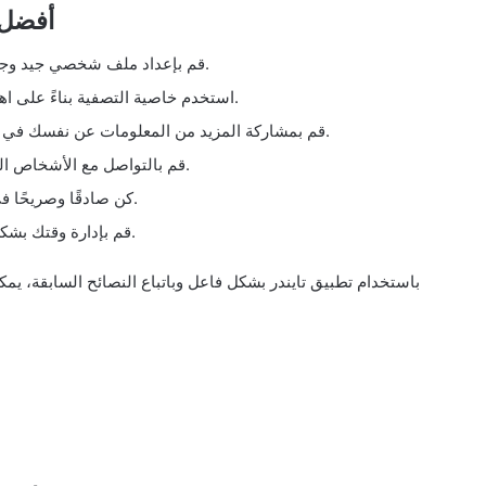
أفضل ا
قم بإعداد ملف شخصي جيد وجذاب، وحاول استخدام صور تعكس شخصيتك الحقيقية.
استخدم خاصية التصفية بناءً على اهتماماتك والخصائص التي تبحث عنها في شريك الحياة.
قم بمشاركة المزيد من المعلومات عن نفسك في وصفك الشخصي، لتجذب المستخدمين المناسبين لك.
قم بالتواصل مع الأشخاص الذين توافقت معهم وابدأ في إقامة محادثات ذات مغزى.
كن صادقًا وصريحًا في التعامل مع الآخرين، ولا تخفي معلومات حول نفسك.
قم بإدارة وقتك بشكل جيد ولا تنخدع بكثرة الاختيارات المتاحة في التطبيق.
باستخدام تطبيق تايندر بشكل فاعل وباتباع النصائح السابقة، 