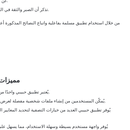
كن متفهمًا ومتسامحًا تجاه اختلافات الآخرين وتعاليم الدين.
تذكر أن الصبر والثقة في الله هما مفتاح النجاح في العثور على الشريك المناسب.
من خلال استخدام تطبيق مسلمة بفاعلية واتباع النصائح المذكورة أ
مميزات 
يُعتبر تطبيق حبيبي واحدًا من أفضل التطبيقات للعثور على شريك الحياة المناسب.
يُمكّن المستخدمين من إنشاء ملفات شخصية مفصلة لعرض اهتماماتهم وقيمهم ومعتقداتهم في العلاقات العاطفية.
يُوفر تطبيق حبيبي العديد من خيارات التصفية لتحديد المعايير
يُوفر واجهة مستخدم بسيطة وسهلة الاستخدام، مما يسهل عل