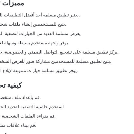
مميزات ت
يعتبر تطبيق مسلمة أحد أفضل التطبيقات للعثور على شريك الحياة المناسب في العالم الإسلامي.
يتيح للمستخدمين إنشاء ملفات شخصية مفصلة تعكس معتقداتهم الدينية وقيمهم المسلمة.
يعرض مسلمة العديد من الخيارات لتصفية النتائج وفقًا للعمر والموقع الجغرافي والتفضيلات الدينية.
يوفر واجهة مستخدم بسيطة وسهلة الاستخدام، مما يسهل التنقل وتصفح الملفات الشخصية.
يركز تطبيق مسلمة على تشجيع التواصل الضمني والخصوصية، حيث يجب على المستخدمين التطابق قبل بدء المحادثة.
يتيح تطبيق مسلمة للمستخدمين مشاركة صور للعرض الشخصي فقط لأولئك الذين تتطابق معايير البحث الأساسية.
يوفر تطبيق مسلمة خيارات متنوعة لإبلاغ المستخدمين عن أي نشاط غير مرغوب فيه أو غير لائق.
كيفية ت
قم بإعداد ملف شخصي شامل يعكس قيمك واهتماماتك الدينية بشكل واضح.
استخدم خاصية التصفية لتحديد الخصائص والمواصفات التي تبحث عنها في شريك الحياة.
قم بقراءة الملفات الشخصية بعناية وتحليلها جيدًا قبل التواصل مع الأشخاص الآخرين.
قم ببناء علاقات مشتركة قوية ومغزاة من خلال التواصل الفعّال والمستمر.