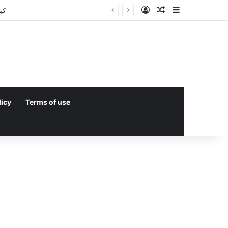
Log In
Random Article
Sidebar
licy
Terms of use