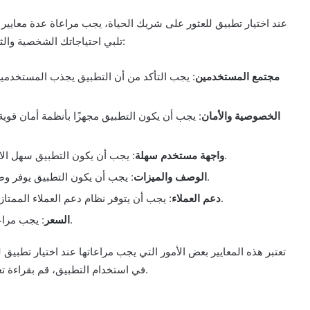
عند اختيار تطبيق للعثور على شريك الحياة، يجب مراعاة عدة معايير 
تلبي احتياجاتك الشخصية والثقافية هو الأمر الأهم. هنا بعض المعايير التي يجب النظر فيها:
مجتمع المستخدمين
: يجب التأكد من أن التطبيق يجذب المستخدمين
الخصوصية والأمان
: يجب أن يكون التطبيق مجهزًا بأنظمة أمان قو
: يجب أن يكون التطبيق سهل الاستخدام ويحتوي على واجهة مستخدم واضحة وبسيطة.
واجهة مستخدم سهلة
: يجب أن يكون التطبيق يوفر وصفًا واضحًا للمستخدمين حول برامجه ومزاياه ووظائفه.
الوصف والميزات
: يجب أن يتوفر نظام دعم العملاء الممتاز المتاح عبر التطبيق للمساعدة في حالة وجود مشاكل.
دعم العملاء
: يجب مراعاة تكلفة الاشتراك في التطبيق وفقًا للميزات المتاحة.
السعر
تعتبر هذه المعايير بعض الأمور التي يجب مراعاتها عند اختيار تطبيق 
في استخدام التطبيق، قم بقراءة تعليقات المستخدمين الحاليين للتأكد من جودة وأداء التطبيق.