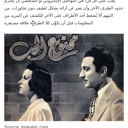
يجب على كل فرد في التواصل الإلكتروني أو الشخصي أن يحترم
حدود الطرف الآخر وأن يعبر عن آرائه بشكل لطيف دون تجاوزات. من
المهم ألا يُضغط أحد الأطراف على الآخر للكشف عن المزيد من
المعلومات قبل أن يكوِّن كلا الطرفيٌٌٌٍٍَََُُُْْْْْْْْْْْْة علاقة مستقرة.
Source: lmarabic.com