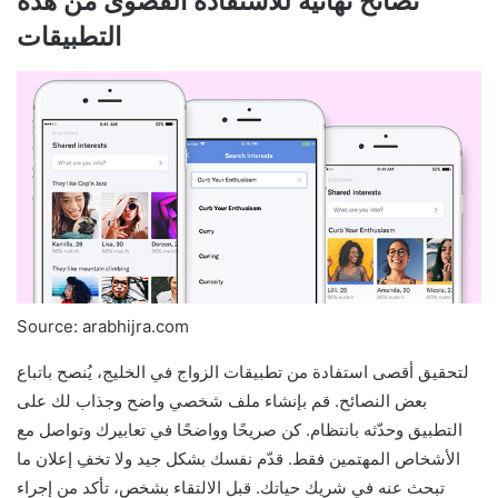
نصائح نهائية للاستفادة القصوى من هذه
التطبيقات
Source: arabhijra.com
لتحقيق أقصى استفادة من تطبيقات الزواج في الخليج، يُنصح باتباع
بعض النصائح. قم بإنشاء ملف شخصي واضح وجذاب لك على
التطبيق وحدّثه بانتظام. كن صريحًا وواضحًا في تعابيرك وتواصل مع
الأشخاص المهتمين فقط. قدّم نفسك بشكل جيد ولا تخفِ إعلان ما
تبحث عنه في شريك حياتك. قبل الالتقاء بشخص، تأكد من إجراء