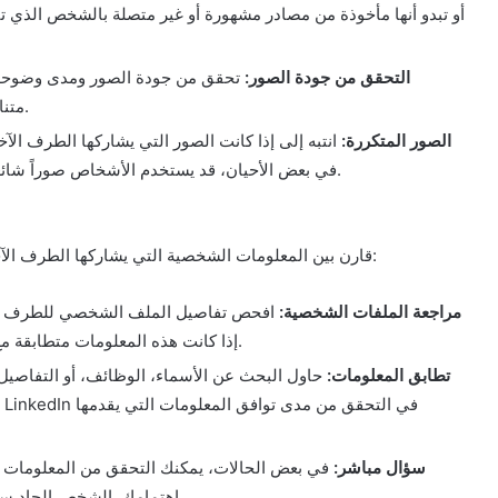
أو تبدو أنها مأخوذة من مصادر مشهورة أو غير متصلة بالشخص الذي تت
التحقق من جودة الصور:
تحقق من جودة الصور ومدى وضوحها. 
متناسقة قد تكون دليلاً على محاولة إخفاء الهوية الحقيقية.
الصور المتكررة:
انتبه إلى إذا كانت الصور التي يشاركها الطرف الآخ
في بعض الأحيان، قد يستخدم الأشخاص صوراً شائعة أو احترافية للحصول على انطباع أفضل عن أنفسهم.
قارن بين المعلومات الشخصية التي يشاركها الطرف الآخر عبر التطبيق وبين ما يمكنك العثور عليه من مصادر أخرى:
مراجعة الملفات الشخصية:
افحص تفاصيل الملف الشخصي للطرف الآخر
إذا كانت هذه المعلومات متطابقة مع ما يتم نشره على وسائل التواصل الاجتماعي الأخرى.
تطابق المعلومات:
حاول البحث عن الأسماء، الوظائف، أو التفاصيل ا
سؤال مباشر:
في بعض الحالات، يمكنك التحقق من المعلومات م
اهتمامك. الشخص الجاد سيكون لديه تفاصيل متسقة ويمكنه تقديم إجابات مقنعة.