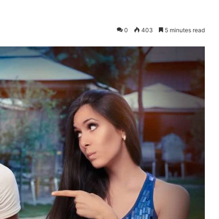
0
403
5 minutes read