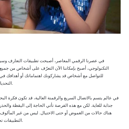
في عصرنا الرقمي المعاصر، أصبحت تطبيقات التعارف وسيلة 
التكنولوجي، أصبح بإمكاننا الآن التعرّف على أشخاص من جميع 
للتواصل مع أشخاص قد يشاركونك اهتماماتك أو أهدافك في ا
التحديات، خاصة عندما يتعلق الأمر بالتحقق من جدية الطرف الآخر.
في عالم يتسم بالاتصال السريع والرقمنة العالية، قد تكون فكرة ال
جذابة للغاية. لكن مع هذه الفرصة تأتي الحاجة إلى اليقظة والحذ
هناك حالات من الغموض أو حتى الاحتيال. ليس من غير المألوف 
التطبيقات تحديات تتعلق بصحة المعلومات والنية الحقيقية للطرف الآخر.