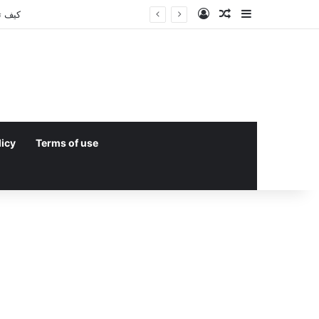
Log In
Random Article
Sidebar
licy
Terms of use